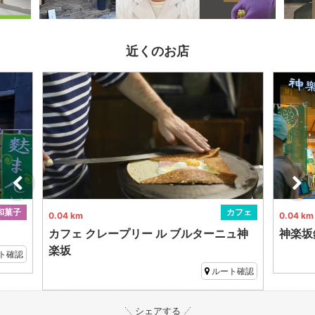
近くのお店
和菓子
カフェ
0.04 km
0.04 km
カフェ クレープリー ル ブルターニュ神
神楽坂
楽坂
ト確認
ルート確認
シェアする