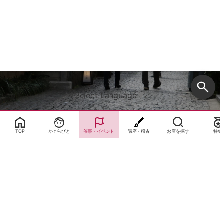
Select Language
▼
TOP
かぐらびと
催事・イベント
講座・稽古
お店を探す
特
サイトTOP
運営会社案内
サイト理念とコンセプト