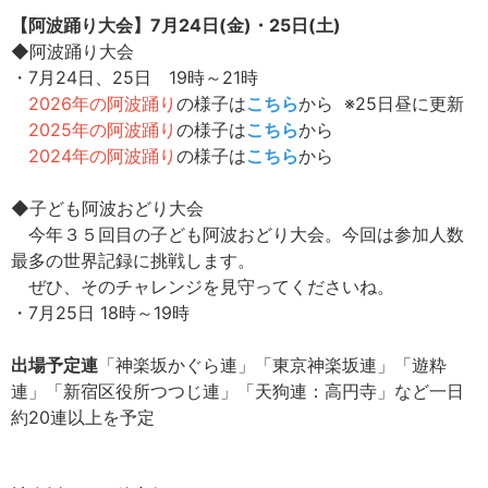
【阿波踊り大会】7月24日(金)・25日(土)
◆阿波踊り大会
・7月24日、25日 19時～21時
2026年の阿波踊り
の様子は
こちら
から ※25日昼に更新
2025年の阿波踊り
の様子は
こちら
から
2024年の阿波踊り
の様子は
こちら
から
◆子ども阿波おどり大会
今年３５回目の子ども阿波おどり大会。今回は参加人数
最多の世界記録に挑戦します。
ぜひ、そのチャレンジを見守ってくださいね。
・7月25日 18時～19時
出場予定連
「神楽坂かぐら連」「東京神楽坂連」「遊粋
連」「新宿区役所つつじ連」「天狗連：高円寺」など一日
約20連以上を予定