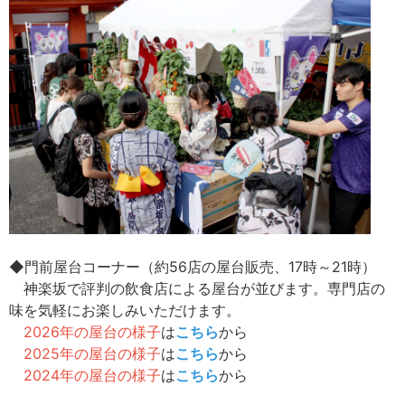
◆門前屋台コーナー（約56店の屋台販売、17時～21時）
神楽坂で評判の飲食店による屋台が並びます。専門店の
味を気軽にお楽しみいただけます。
2026年の屋台の様子
は
こちら
から
2025年の屋台の様子
は
こちら
から
2024年の屋台の様子
は
こちら
から