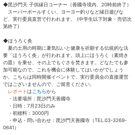
◆毘沙門天 子供縁日コーナー（善國寺境内、20時前終了）
スーパーボールすくい、ヨーヨー釣りなど縁日遊びな
ど、実行委員直営で行われます。 (中学生以下対象・売切次
第終了)
◆ほうろく灸
夏の土用の時期に暑気払いと健康を祈願する伝統的な法
要「ほうろく灸」が行われます。頭上にほうろく（素焼き
の皿）を乗せ、その上でもぐさを焚きます。どなたでも参
加可能なので、これを機会に体験してはいかがでしょう
か。こちらは同時開催イベントで、実行委員会の直接運営
ではございませんので、ご留意ください。
レポート
は
こちら
から
・法要場所：毘沙門天善國寺
・日時：7月23日のみ
・初穂料：3000円
・申込・問い合わせ：毘沙門天善國寺（TEL.03-3269-
0641）