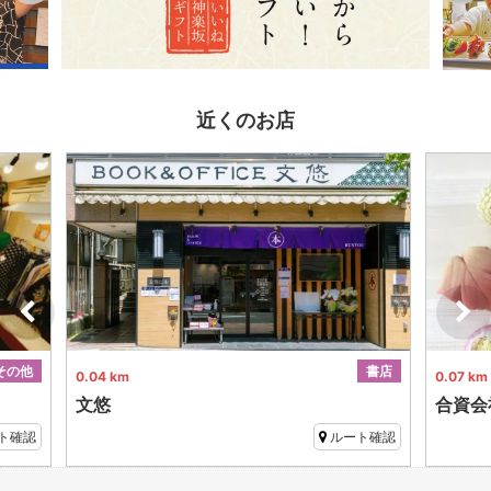
近くのお店
その他
書店
0.04 km
0.07 km
文悠
合資会
ト確認
ルート確認