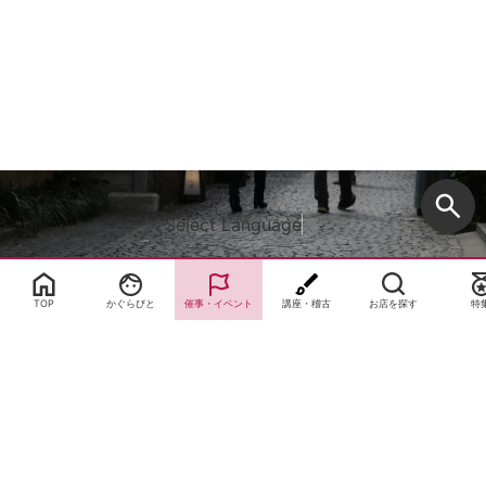
Select Language
▼
TOP
かぐらびと
催事・イベント
講座・稽古
お店を探す
特
サイトTOP
運営会社案内
サイト理念とコンセプト