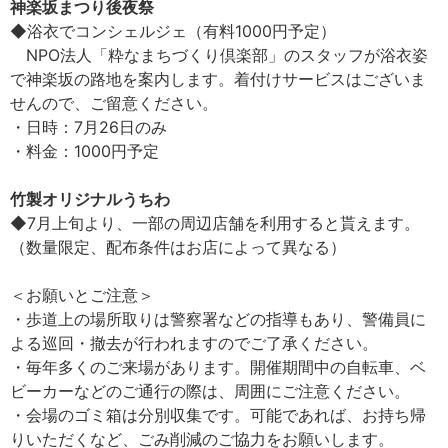
神楽坂まつり後夜祭
◆浴衣でコンシェルジェ（有料1000円予定）
NPO法人「粋なまちづくり倶楽部」のスタッフが浴衣姿
で神楽坂の路地を案内します。着付けサービスはございま
せんので、ご留意ください。
・日時：7月26日のみ
・料金：1000円予定
竹製オリジナルうちわ
◆7月上旬より、一部の周辺店舗を利用すると貰えます。
（数量限定、配布条件はお店によって異なる）
＜お願いとご注意＞
・歩道上の場所取りは警察署などの指導もあり、警備員に
よる巡回・撤去が行われますのでご了承ください。
・毎年多くのご来場があります。開催期間中の自転車、ベ
ビーカーなどのご通行の際は、周囲にご注意ください。
・会場のゴミ箱は分別収集です。可能であれば、お持ち帰
りいただくなど、ごみ削減のご協力をお願いします。