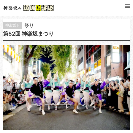
EVENT
催事・イベント
祭り
神楽坂下
第52回 神楽坂まつり