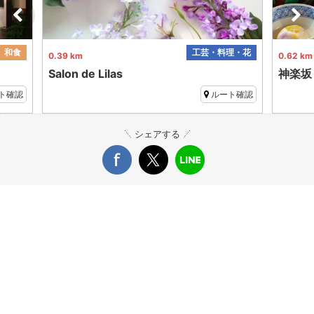
和食
工芸・料理・花
0.39 km
0.62 km
Salon de Lilas
神楽坂
ト確認
ルート確認
シェアする