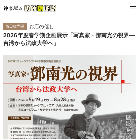
EVENT
催事・イベント
お店の催し
飯田橋界隈
2026年度春学期企画展示「写真家・鄧南光の視界―
台湾から法政大学へ」