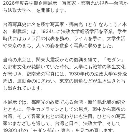
2026年度春学期企画展示「写真家・鄧南光の視界―台湾か
ら法政大学へ」を開催します。
台湾写真史に名を残す写真家・鄧南光（とう なんこう／本
名：鄧騰煇）は、1934年に法政大学経済学部を卒業。学生
時代にはカメラ部の代表を務め、ライカを手に、大学生活
や東京のまち、人々の姿を数多く写真に収めました。
当時の東京は、関東大震災からの復興を経て、「モダン」
な都市文化が花開いていた時代。大学にも戦前の学生文化
が息づき、鄧南光の写真には、1930年代の法政大学や外濠
周辺、運動会のにぎわい、東京の街角などが生き生きと写
し出されています。
本展示では、鄧南光の故郷である台湾・新竹県北埔の紹介
とともに、学生カメラマンとしての原点、戦中から戦後の
台湾、そして客家文化との関わりにも注目。ひとりの写真
家のまなざしを通して、台湾と日本、法政大学、そして
1930年代の「モダン都市・東京」を見つめ直します。