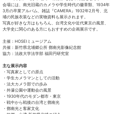
会場には、南光旧蔵のカメラや学生時代の徽章類、1934年
3月の卒業アルバム、雑誌『CAMERA』1932年2月号、北
埔の民族衣装などの実物資料も展示されます。
写真が好きな方はもちろん、台湾文化や近代東京の風景、
大学史に関心のある方にもおすすめの企画展示です。
主催：HOSEIミュージアム
共催：新竹県北埔郷公所 鄧南光影像紀念館
協力：法政大学法学部 福田円研究室
主な展示内容
・写真家としての原点
・学生カメラマンとしての活動
・法大カメラ部での歩み
・外濠公園や運動会の風景
・1930年代のモダン都市・東京
・戦中から戦後の台湾と鄧南光
・鄧南光と客家文化