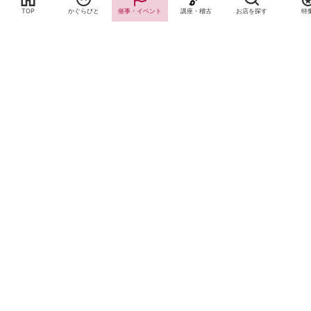
TOP
かぐらびと
催事・イベント
講座・稽古
お店を探す
特
サイトTOP
運営会社案内
サイト理念とコンセプト
プライバシーポリシー
サイトポリシー
お問合せ
掲載申し込み
店舗ログイン
Copyright(c) 2026 神楽坂 de かぐらむら Inc.All Rights Reserved.