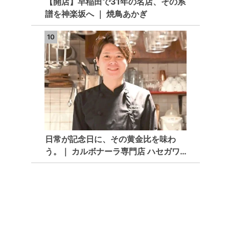
【開店】早稲田で31年の名店、その系
譜を神楽坂へ ｜ 焼鳥あかぎ
10
日常が記念日に、その黄金比を味わ
う。｜ カルボナーラ専門店 ハセガワ…