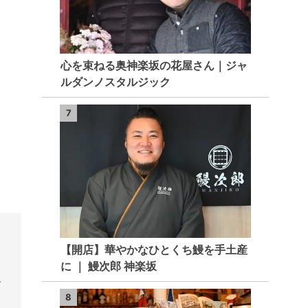
心を束ねる奥神楽坂の花屋さん｜ジャ
ルダンノスタルジック
7
【開店】華やかなひとくち鰻を手土産
に ｜ 鰻次郎 神楽坂
、
8