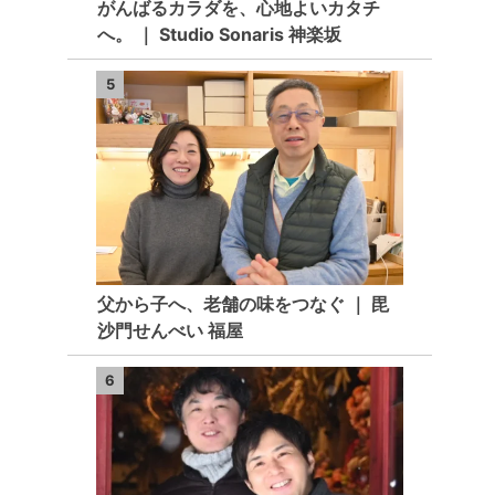
がんばるカラダを、心地よいカタチ
へ。 ｜ Studio Sonaris 神楽坂
5
父から子へ、老舗の味をつなぐ ｜ 毘
沙門せんべい 福屋
6