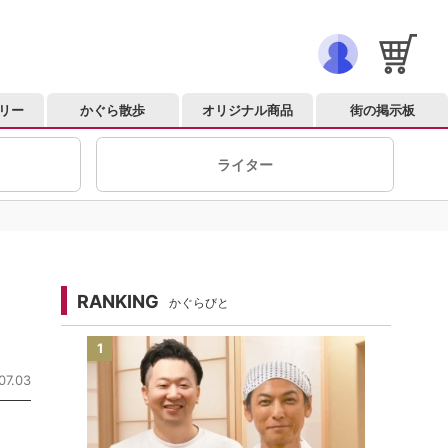
リー
かぐら散歩
オリジナル商品
街の掲示板
ライター
RANKING
かぐらびと
1
07.03