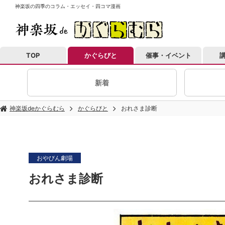
神楽坂の四季のコラム・エッセイ・四コマ漫画
TOP
かぐらびと
催事・イベント
新着
神楽坂deかぐらむら
かぐらびと
おれさま診断
おやびん劇場
おれさま診断