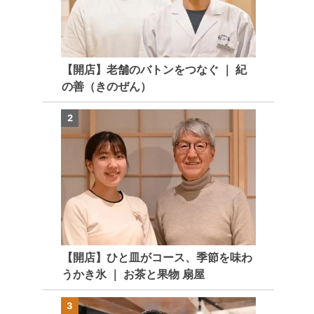
【開店】老舗のバトンをつなぐ ｜ 紀
の善（きのぜん）
2
【開店】ひと皿がコース、季節を味わ
うかき氷 ｜ お茶と果物 扇屋
3