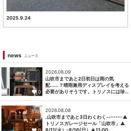
2025.9.24
news
ニュース
2026.08.09
山吹市まであと2日初日は雨の気
配......？晴雨兼用ディスプレイを考える
必要がありそうです。トリノスには珍…
0
2026.08.08
.山吹市まであと3日わくわく-------▲
トリノスガレージセール「山吹市」▲
8/11(火）-8/16(日）▲11:00...
0