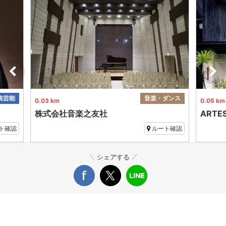
統芸能
音楽・ダンス
0.03 km
0.05 km
株式会社音楽之友社
ARTE
ト確認
ルート確認
シェアする