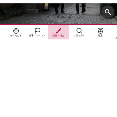
Select Language
▼
かぐらびと
催事・イベント
講座・稽古
お店を探す
特集
ス
サイトTOP
運営会社案内
サイト理念とコンセプト
プライバシーポリシー
サイトポリシー
お問合せ
掲載申し込み
店舗ログイン
Copyright(c) 2026 神楽坂 de かぐらむら Inc.All Rights Reserved.