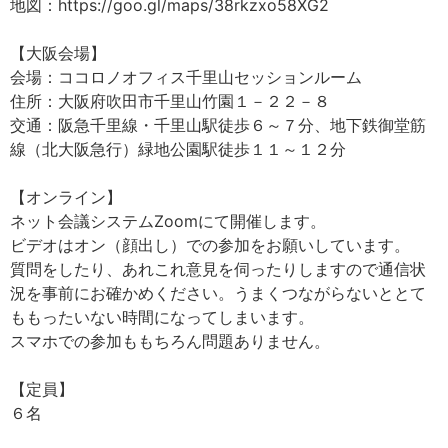
地図：https://goo.gl/maps/38rkzxo58XG2
【大阪会場】
会場：ココロノオフィス千里山セッションルーム
住所：大阪府吹田市千里山竹園１－２２－８
交通：阪急千里線・千里山駅徒歩６～７分、地下鉄御堂筋
線（北大阪急行）緑地公園駅徒歩１１～１２分
【オンライン】
ネット会議システムZoomにて開催します。
ビデオはオン（顔出し）での参加をお願いしています。
質問をしたり、あれこれ意見を伺ったりしますので通信状
況を事前にお確かめください。うまくつながらないととて
ももったいない時間になってしまいます。
スマホでの参加ももちろん問題ありません。
【定員】
６名