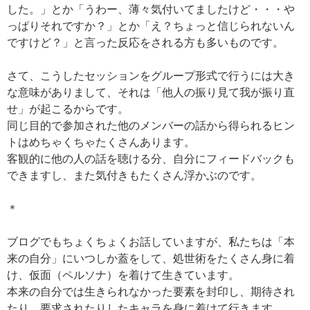
した。」とか「うわー、薄々気付いてましたけど・・・や
っぱりそれですか？」とか「え？ちょっと信じられないん
ですけど？」と言った反応をされる方も多いものです。
さて、こうしたセッションをグループ形式で行うには大き
な意味がありまして、それは「他人の振り見て我が振り直
せ」が起こるからです。
同じ目的で参加された他のメンバーの話から得られるヒン
トはめちゃくちゃたくさんあります。
客観的に他の人の話を聴ける分、自分にフィードバックも
できますし、また気付きもたくさん浮かぶのです。
＊
ブログでもちょくちょくお話していますが、私たちは「本
来の自分」にいつしか蓋をして、処世術をたくさん身に着
け、仮面（ペルソナ）を着けて生きています。
本来の自分では生きられなかった要素を封印し、期待され
たり、要求されたりしたキャラを身に着けて行きます。