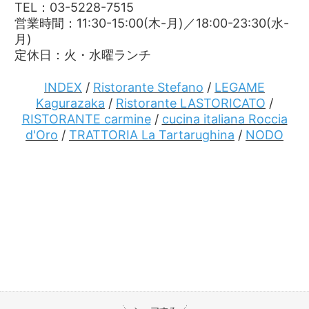
TEL：03-5228-7515
営業時間：11:30-15:00(木-月)／18:00-23:30(水-
月)
定休日：火・水曜ランチ
INDEX
/
Ristorante Stefano
/
LEGAME
Kagurazaka
/
Ristorante LASTORICATO
/
RISTORANTE carmine
/
cucina italiana Roccia
d'Oro
/
TRATTORIA La Tartarughina
/
NODO