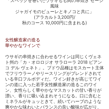
「スペックを巻いたウサギもも肉の串焼き セージ
風味
ジャガイモのピューレとキノコと共に」
(アラカルト3,200円/
秋のコース 10,000円に含まれる)
女性醸造家の造る
華やかなワインで
ウサギの串焼きに合わせるワインは同じくヴェネ
ト州の「カ・オロロジオ サラローラ 2018 ビアン
コ デル ヴェネト」。ブドウ品種はモスカート主体
でフリウラーノやリースリングがブレンドされて
いる辛口フルボディだ。ワイン好きが高じてワイ
ンの道に入った若手女性醸造家の造るこのワイ
ン、女性らしく華やかなマスカットの甘い香りが
漂い、香りに吸い込まれそうになる。口に含むと
ミネラルがキュッときて、続いてハーブのような
爽やかな味わいとバランスの良い酸味が広がり、