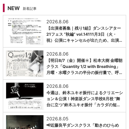
NEW
新着記事
2026.8.06
【出演者募集｜残り1組】ダンスシアター
21フェス “秋編” vol.14111月3日（火・
0
祝）公演にキャンセルが出たため、出演…
2026.8.06
【明日8/7（金）開催☀️】松本大樹 金曜朝
クラス「Quantity 1/2 with Breathing」
0
月曜・水曜クラスの半分の振付量で、呼…
2026.8.06
今週は、鈴木ユキオ振付によるクリエーシ
ョン＆公演！神楽坂ダンス学校8月校 “舞
0
台に立つ”鈴木ユキオ振付「カラダの短…
2026.8.05
📢近藤良平ダンスクラス「動きのひらめ