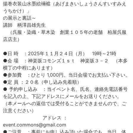
揚巻衣装山水墨絵裲襠（あげまきいしょうさんすいすみえ
うちかけ）」
の展示と裏話～
講師 柄澤昌雄先生
（呉服・染織・草木染 創業１０５年の老舗 柏屋呉服
店店主）
●日 時 ：2025年１１月２４日（月） 19時～21時
●会 場 ：神楽坂コモンズ１ｓｔ 神楽坂３－２ （本多
横丁の中程にあります）
●参加費 ：ひとり 1,000円。当日会場でお支払い下さい。
●定 員 ：２０名（申し込み先着順）
● 予約申し込み ：当イベント名、氏名、連絡先電話番号
を記入の上、下記アドレスにメールをお送りください。
（本メールへの返信では受付ることができませんので、ご
注意ください）
アドレス ：
event.commons@gmail.com
●ご注意 ：事前にお申し込み頂いた場合でも、当日、体