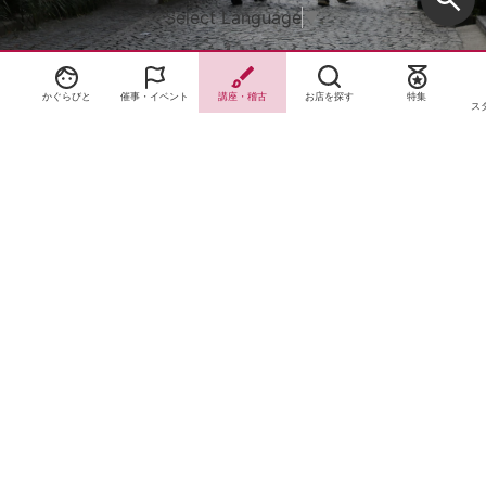
Select Language
▼
かぐらびと
催事・イベント
講座・稽古
お店を探す
特集
ス
サイトTOP
運営会社案内
サイト理念とコンセプト
プライバシーポリシー
サイトポリシー
お問合せ
掲載申し込み
店舗ログイン
Copyright(c) 2026 神楽坂 de かぐらむら Inc.All Rights Reserved.