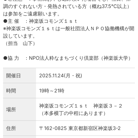
調のすぐれない方・発熱されている方（概ね37.5℃以上）
は参加をご遠慮願います。
●主 催 ：神楽坂コモンズ１ｓｔ
※神楽坂コモンズ１ｓｔは一般社団法人ＮＰＯ協働機構が開
設しています。
（担当 山下）
●協 力 ：NPO法人粋なまちづくり倶楽部（神楽坂大学）
開催日
2025.11.24(月・祝)
時間
19時～21時
神楽坂コモンズ１ｓｔ 神楽坂３－２
場所
（本多横丁の中程にあります）
住所
〒162-0825 東京都新宿区神楽坂3-2