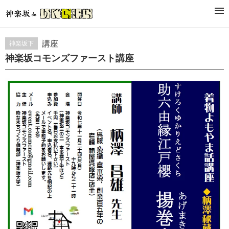
STUDY&LESSON
講座・稽古
講座
神楽坂下
神楽坂コモンズファースト講座