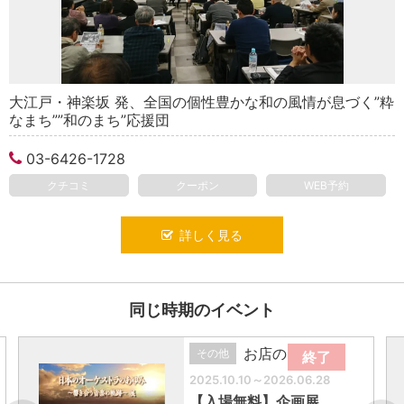
大江戸・神楽坂 発、全国の個性豊かな和の風情が息づく”粋
なまち””和のまち”応援団
03-6426-1728
クチコミ
クーポン
WEB予約
詳しく見る
同じ時期のイベント
お店の催し
その他
終了
2025.10.10～2026.06.28
【入場無料】企画展