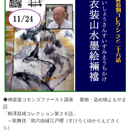
◆神楽坂コモンズファースト講座 着物・染め物よもやま
話
「柄澤昌雄コレクション第２６話」
～歌舞伎「助六由縁江戸櫻（すけろくゆかりえどさく
ら）