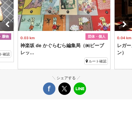
・履物
団体・個人
0.03 km
0.04 km
神楽坂 de かぐらむら編集局（㈱ビーブ
レガー
レッ...
ン）
ト確認
ルート確認
シェアする