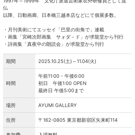
1997年～1999年 文化庁派遣芸術家在外研修員として渡
仏
以降、日動画廊、日本橋三越本店などにて個展多数。
・月刊美術にてエッセイ「巴里の街角で」連載
・画集「宮崎次郎画集 サォダ－ド」が求龍堂から刊行
・詩画集「真夜中の朗読会」が求龍堂から刊行
期間
2025.10.25(土)～11.04(火)
午前11:00 - 午後6:00
時間
初日 午後1:00 OPEN
最終日 午後5:00まで
場所
AYUMI GALLERY
住所
〒162-0805 東京都新宿区矢来町114
参加費
入場無料