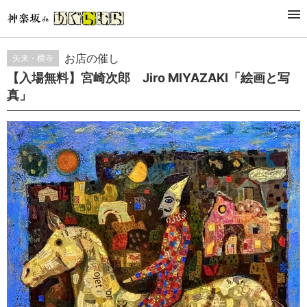
EVENT
催事・イベント
お店の催し
矢来・横寺
【入場無料】宮崎次郎 Jiro MIYAZAKI「絵画と写
真」