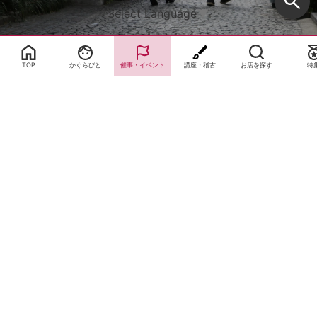
Select Language
▼
TOP
かぐらびと
催事・イベント
講座・稽古
お店を探す
特
サイトTOP
運営会社案内
サイト理念とコンセプト
プライバシーポリシー
サイトポリシー
お問合せ
掲載申し込み
店舗ログイン
Copyright(c) 2026 神楽坂 de かぐらむら Inc.All Rights Reserved.