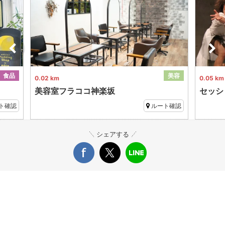
食品
美容
0.02 km
0.05 km
美容室フラココ神楽坂
セッシ
ト確認
ルート確認
シェアする