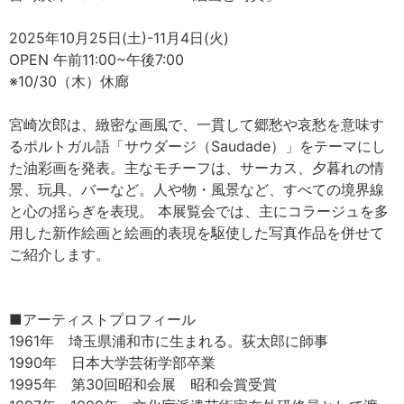
2025年10月25日(土)-11月4日(火)
OPEN 午前11:00~午後7:00
※10/30（木）休廊
宮崎次郎は、緻密な画風で、一貫して郷愁や哀愁を意味す
るポルトガル語「サウダージ（Saudade）」をテーマにし
た油彩画を発表。主なモチーフは、サーカス、夕暮れの情
景、玩具、バーなど。人や物・風景など、すべての境界線
と心の揺らぎを表現。 本展覧会では、主にコラージュを多
用した新作絵画と絵画的表現を駆使した写真作品を併せて
ご紹介します。
■アーティストプロフィール
1961年 埼玉県浦和市に生まれる。荻太郎に師事
1990年 日本大学芸術学部卒業
1995年 第30回昭和会展 昭和会賞受賞