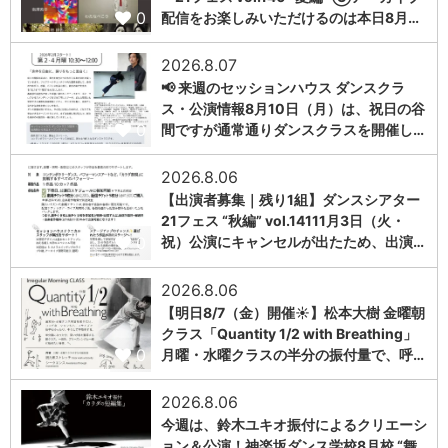
0
配信をお楽しみいただけるのは本日8月…
2026.8.07
📢 来週のセッションハウス ダンスクラ
ス・公演情報8月10日（月）は、祝日の谷
0
間ですが通常通りダンスクラスを開催し…
2026.8.06
【出演者募集｜残り1組】ダンスシアター
21フェス “秋編” vol.14111月3日（火・
0
祝）公演にキャンセルが出たため、出演…
2026.8.06
【明日8/7（金）開催☀️】松本大樹 金曜朝
クラス「Quantity 1/2 with Breathing」
0
月曜・水曜クラスの半分の振付量で、呼…
2026.8.06
今週は、鈴木ユキオ振付によるクリエーシ
ョン＆公演！神楽坂ダンス学校8月校 “舞