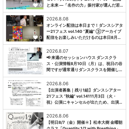
0
と未来 ―「名作の力」振付家が選んだ若…
2026.8.08
オンライン配信は本日まで！ダンスシアタ
ー21フェス vol.140 “夏編” ③アーカイブ
0
配信をお楽しみいただけるのは本日8月…
2026.8.07
📢 来週のセッションハウス ダンスクラ
ス・公演情報8月10日（月）は、祝日の谷
0
間ですが通常通りダンスクラスを開催し…
2026.8.06
【出演者募集｜残り1組】ダンスシアター
21フェス “秋編” vol.14111月3日（火・
0
祝）公演にキャンセルが出たため、出演…
2026.8.06
【明日8/7（金）開催☀️】松本大樹 金曜朝
クラス「Quantity 1/2 with Breathing」