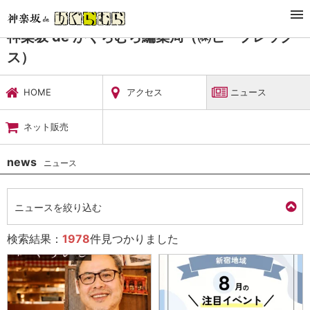
TOP
暮らし・娯楽
神楽坂 de かぐらむら編集局（㈱ビーブレックス）
神楽坂 de かぐらむら編集局（㈱ビーブレック
ス）
HOME
アクセス
ニュース
ネット販売
news
ニュース
ニュースを絞り込む
検索結果：
1978
件見つかりました