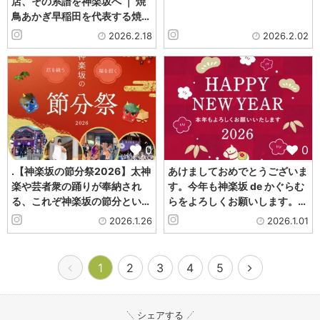
店、その系譜を神楽坂へ ｜ 焼
鳥あかぎ早稲田を代表する焼…
2026.2.18
2026.2.02
0
0
.【神楽坂の節分祭2026】太神
あけましておめでとうございま
楽や芸者衆の踊りが奉納され
す。今年も神楽坂 de かぐらむ
る、これぞ神楽坂の節分とい…
らをよろしくお願いします。…
2026.1.26
2026.1.01
1
2
3
4
5
シェアする