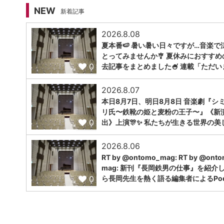
NEW
新着記事
2026.8.08
夏本番🍉 暑い暑い日々ですが…音楽で
とってみませんか🎐 夏休みにおすすめ
0
去記事をまとめました🍧 連載「ただい
2026.8.07
本日8月7日、明日8月8日 音楽劇『シ
リ氏〜鉄靴の姫と麦粉の王子〜』《新
0
出》上演🎊✨ 私たちが生きる世界の美
2026.8.06
RT by @ontomo_mag: RT by @ont
mag: 新刊『長岡鉄男の仕事』を紹介
0
ら長岡先生を熱く語る編集者によるPodc