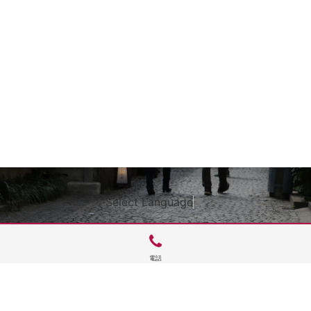
Select Language
▼
電話