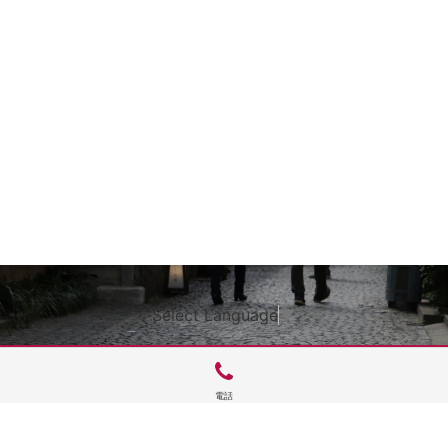
Select Language
▼
電話