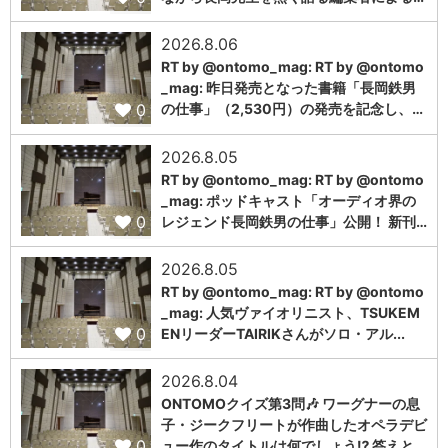
2026.8.06
RT by @ontomo_mag: RT by @ontomo
_mag: 昨日発売となった書籍「長岡鉄男
0
の仕事」（2,530円）の発売を記念し、…
2026.8.05
RT by @ontomo_mag: RT by @ontomo
_mag: ポッドキャスト「オーディオ界の
0
レジェンド長岡鉄男の仕事」公開！ 新刊…
2026.8.05
RT by @ontomo_mag: RT by @ontomo
_mag: 人気ヴァイオリニスト、TSUKEM
0
ENリーダーTAIRIKさんがソロ・アル...
2026.8.04
ONTOMOクイズ第3問🎶 ワーグナーの息
子・ジークフリートが作曲したオペラデビ
0
ュー作のタイトルは何でしょう⁉️ 答えと…