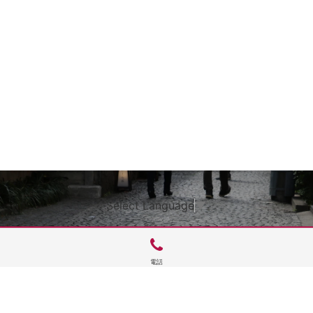
Select Language
▼
電話