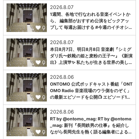
2026.8.07
1週間、各地で行なわれる音楽イベントか
ら、 編集部がおすすめ公演をピックアッ
0
プして 毎週お届けする #今週のイチオシ…
2026.8.07
本日8月7日、明日8月8日 音楽劇『シミグ
ダリ氏〜鉄靴の姫と麦粉の王子〜』《新演
0
出》上演🎊✨ 私たちが生きる世界の美し…
2026.8.06
ONTOMO 公式ポッドキャスト番組「ONT
OMO Radio 音楽現場のウラ側をのぞく」
0
の最新エピソードを公開📺 エピソード1…
2026.8.06
RT by @ontomo_mag: RT by @ontomo
_mag: 新刊『長岡鉄男の仕事』を紹介し
0
ながら長岡先生を熱く語る編集者による…