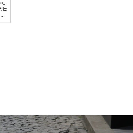
mo_
の仕
.