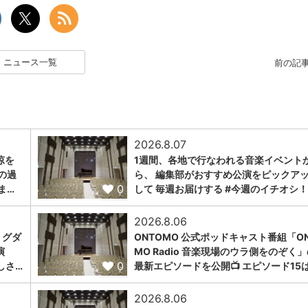
ニュース一覧
前の記
2026.8.07
涼を
1週間、各地で行なわれる音楽イベント
の過
ら、 編集部がおすすめ公演をピックア
0
ま…
して 毎週お届けする #今週のイチオシ！
2026.8.06
ミグダ
ONTOMO 公式ポッドキャスト番組「ON
演
MO Radio 音楽現場のウラ側をのぞく
0
しさ…
最新エピソードを公開📺 エピソード15
2026.8.06