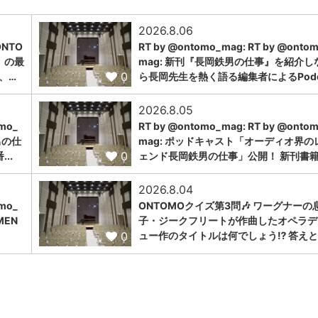
2026.8.06
NTO
RT by @ontomo_mag: RT by @onto
」の最
mag: 新刊『長岡鉄男の仕事』を紹介し
0
、…
ら長岡先生を熱く語る編集者によるPodc.
2026.8.05
omo_
RT by @ontomo_mag: RT by @onto
男の仕
mag: ポッドキャスト「オーディオ界の
0
..
ェンド長岡鉄男の仕事」公開！ 新刊書籍
2026.8.04
omo_
ONTOMOクイズ第3問🎶 ワーグナーの
MEN
子・ジークフリートが作曲したオペラデ
0
ュー作のタイトルは何でしょう⁉️ 答えと