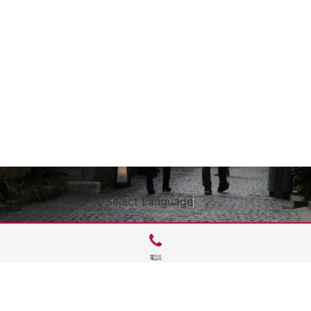
Select Language
▼
電話