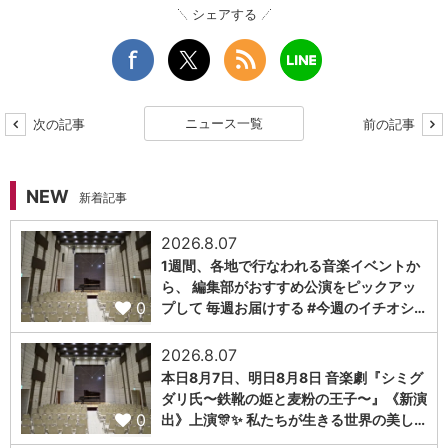
シェアする
ニュース一覧
次の記事
前の記事
NEW
新着記事
2026.8.07
1週間、各地で行なわれる音楽イベントか
ら、 編集部がおすすめ公演をピックアッ
0
プして 毎週お届けする #今週のイチオシ…
2026.8.07
本日8月7日、明日8月8日 音楽劇『シミグ
ダリ氏〜鉄靴の姫と麦粉の王子〜』《新演
0
出》上演🎊✨ 私たちが生きる世界の美し…