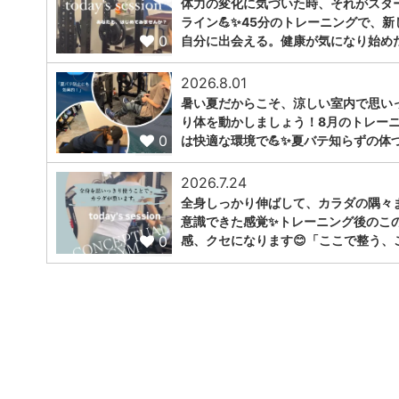
体力の変化に気づいた時、それがスタ
ライン💪✨45分のトレーニングで、新
0
自分に出会える。健康が気になり始め
2026.8.01
暑い夏だからこそ、涼しい室内で思い
り体を動かしましょう！8月のトレー
0
は快適な環境で💪✨夏バテ知らずの体
2026.7.24
全身しっかり伸ばして、カラダの隅々
意識できた感覚✨トレーニング後のこ
0
感、クセになります😊「ここで整う、