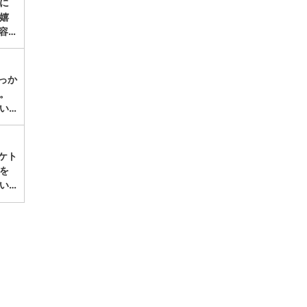
に
嬉
容…
っか
。
い…
ケト
を
い…