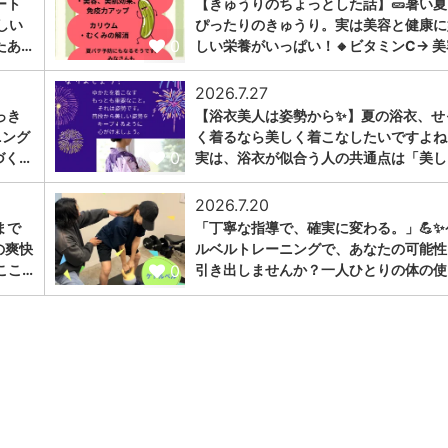
ート
【きゅうりのちょっとした話】🥒暑い夏
しい
ぴったりのきゅうり。実は美容と健康に
0
たあ…
しい栄養がいっぱい！🔸ビタミンC→ 美
2026.7.27
っき
【浴衣美人は姿勢から✨】夏の浴衣、せ
ニング
く着るなら美しく着こなしたいですよね
0
づく…
実は、浴衣が似合う人の共通点は「美し
2026.7.20
まで
「丁寧な指導で、確実に変わる。」💪✨
の爽快
ルベルトレーニングで、あなたの可能性
0
ここ…
引き出しませんか？一人ひとりの体の使