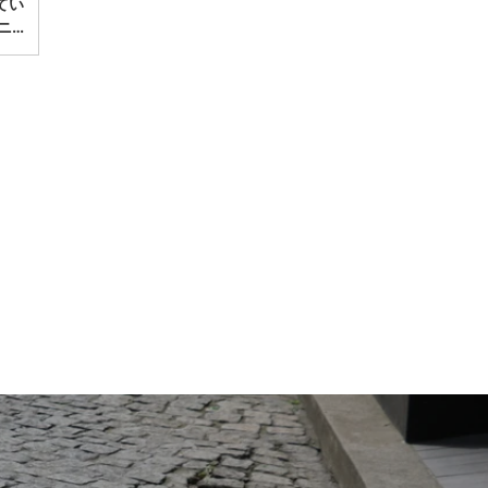
てい
ニ…