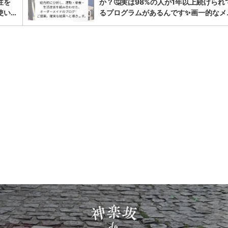
性を
か？🤔実は98%の人が1年以上続けられ
0
使い…
るプログラムがあるんです✨画一的なメ