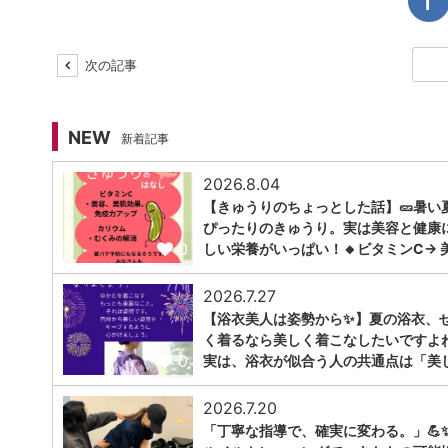
次の記事
NEW
新着記事
2026.8.04
【きゅうりのちょっとした話】🥒暑い
ぴったりのきゅうり。実は美容と健康
0
しい栄養がいっぱい！🔸ビタミンC→ 
2026.7.27
【浴衣美人は姿勢から✨】夏の浴衣、
く着るなら美しく着こなしたいですよ
0
実は、浴衣が似合う人の共通点は「美
2026.7.20
「丁寧な指導で、確実に変わる。」💪