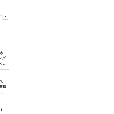
事
き
ング
く…
で
爽快
こ…
す