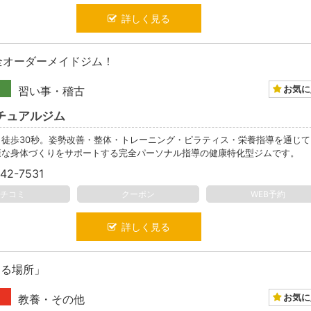
詳しく見る
全オーダーメイドジム！
お気に
習い事・稽古
チュアルジム
ら徒歩30秒。姿勢改善・整体・トレーニング・ピラティス・栄養指導を通じて
康な身体づくりをサポートする完全パーソナル指導の健康特化型ジムです。
42-7531
クチコミ
クーポン
WEB予約
詳しく見る
育てる場所」
お気に
教養・その他