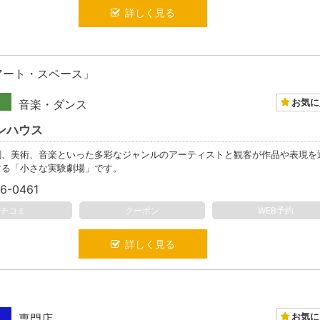
詳しく見る
アート・スペース」
お気に
音楽・ダンス
ンハウス
劇、美術、音楽といった多彩なジャンルのアーティストと観客が作品や表現を
する「小さな実験劇場」です。
6-0461
クチコミ
クーポン
WEB予約
詳しく見る
お気に
専門店