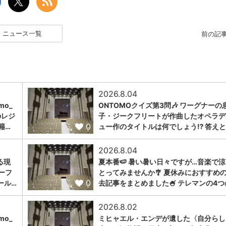
ニュース一覧
前の記
2026.8.04
omo_
ONTOMOクイズ第3問🎶 ワーグナーの
のレジ
子・ジークフリートが作曲したオペラデ
0
籍…
ュー作のタイトルは何でしょう⁉️ 答えと
2026.8.04
る現
夏本番🍉 暑い暑い日々ですが…音楽で
ーフ
とってみませんか🎐 夏休みにおすすめ
0
ール…
去記事をまとめました🍧 テレマンの4つ
2026.8.02
omo_
ミヒャエル・エンデが遺した〈自分らし