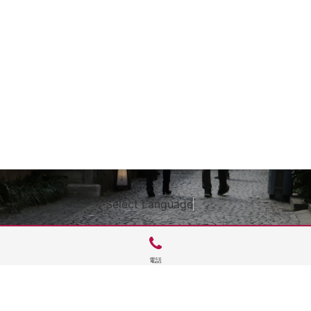
Select Language
▼
電話