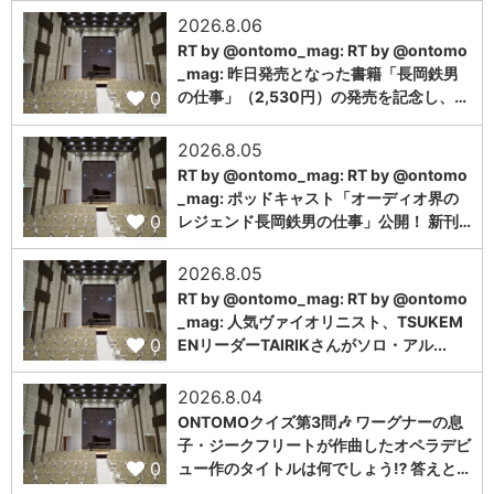
2026.8.06
RT by @ontomo_mag: RT by @ontomo
_mag: 昨日発売となった書籍「長岡鉄男
0
の仕事」（2,530円）の発売を記念し、…
2026.8.05
RT by @ontomo_mag: RT by @ontomo
_mag: ポッドキャスト「オーディオ界の
0
レジェンド長岡鉄男の仕事」公開！ 新刊…
2026.8.05
RT by @ontomo_mag: RT by @ontomo
_mag: 人気ヴァイオリニスト、TSUKEM
0
ENリーダーTAIRIKさんがソロ・アル...
2026.8.04
ONTOMOクイズ第3問🎶 ワーグナーの息
子・ジークフリートが作曲したオペラデビ
0
ュー作のタイトルは何でしょう⁉️ 答えと…