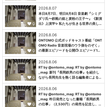
2026.8.07
本日8月7日、明日8月8日 音楽劇『シミグ
ダリ氏〜鉄靴の姫と麦粉の王子〜』《新演
0
出》上演🎊✨ 私たちが生きる世界の美し…
2026.8.06
ONTOMO 公式ポッドキャスト番組「ONT
OMO Radio 音楽現場のウラ側をのぞく」
0
の最新エピソードを公開📺 エピソード1…
2026.8.06
RT by @ontomo_mag: RT by @ontomo
_mag: 新刊『長岡鉄男の仕事』を紹介し
0
ながら長岡先生を熱く語る編集者による…
2026.8.06
RT by @ontomo_mag: RT by @ontomo
_mag: 昨日発売となった書籍「長岡鉄男
0
の仕事」（2,530円）の発売を記念し、…