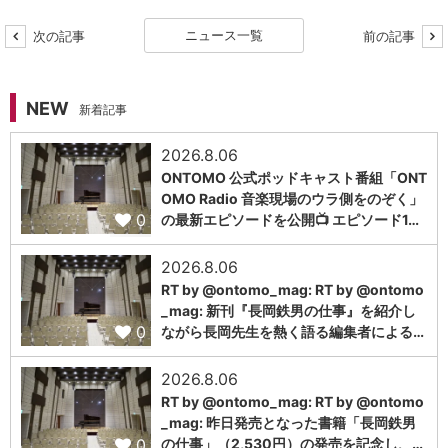
ニュース一覧
次の記事
前の記事
NEW
新着記事
2026.8.06
ONTOMO 公式ポッドキャスト番組「ONT
OMO Radio 音楽現場のウラ側をのぞく」
0
の最新エピソードを公開📺 エピソード1…
2026.8.06
RT by @ontomo_mag: RT by @ontomo
_mag: 新刊『長岡鉄男の仕事』を紹介し
0
ながら長岡先生を熱く語る編集者による…
2026.8.06
RT by @ontomo_mag: RT by @ontomo
_mag: 昨日発売となった書籍「長岡鉄男
0
の仕事」（2,530円）の発売を記念し、…