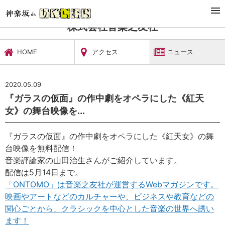
TOP
文化施設・ギャラリー
株式会社音楽之友社
ニュース
株式会社音楽之友社
HOME
アクセス
ニュース
2020.05.09
『ガラスの仮面』の作中劇をオペラにした《紅天
女》の舞台映像を...
『ガラスの仮面』の作中劇をオペラにした《紅天女》の舞
台映像を無料配信！
音楽評論家の山田治生さんがご紹介しています。
配信は5月14日まで。
「ONTOMO」は音楽之友社が運営するWebマガジンです。
映画やアートなどのカルチャーや、ビジネスや教育などの
関心ごとから、クラシックを中心とした音楽の世界へ誘い
ます！