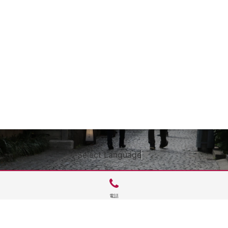
Select Language
▼
電話