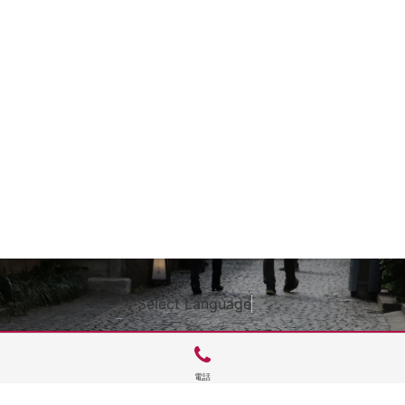
Select Language
▼
電話