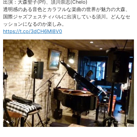
出演：大森聖子(Pf)、須川崇志(Chelo)
透明感のある音色とカラフルな楽曲の世界が魅力の大森、
国際ジャズフェスティバルに出演している須川。どんなセ
ッションになるのか楽しみ。
https://t.co/3dCH6MI8V0