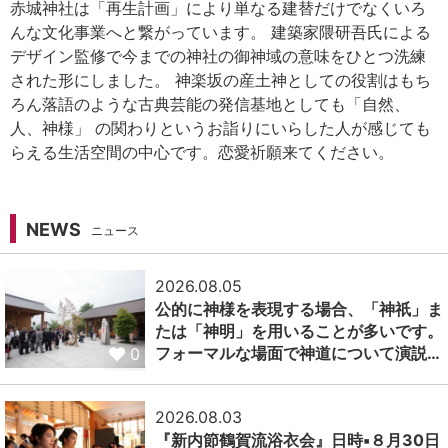
赤城神社は「再生計画」により単なる建替だけでなくいろ
んな文化事業へと繋がっています。 建築家隈研吾氏による
デザイン監修で今までの神社の御神域の意味をひとつ洗練
された形にしました。 神楽坂の産土神としての役割はもち
ろん落語のような古典芸能の発信基地としても「自然、
人、神様」 の関わりというお詣りにいらした人が感じても
らえる生活空間の中心です。恋愛祈願来てください。
NEWS
ニュース
2026.08.05
公的に神様を表現する場合、「神祇」ま
たは「神明」を用いることが多いです。
フォーマルな場面で神道について演説…
0
2026.08.03
『新内節鶴賀流浴衣会』日時▪️８月30日