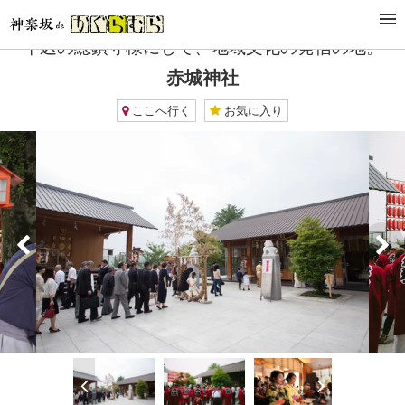
TOP
文化施設・ギャラリー
赤城神社
牛込の総鎮守様にして、地域文化の発信の地。
赤城神社
ここへ行く
お気に入り