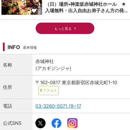
（日）場所▪️神楽坂赤城神社ホール ★
入場無料・出入自由お弟子さん方の発…
0
もっと見る
INFO
基本情報
赤城神社
名称
(アカギジンジャ)
〒162-0817 東京都新宿区赤城元町1-10
住所
アクセス
電話
03-3260-5071 (9~17
公式SNS