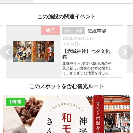
この施設の関連イベント
終了
伝統芸能
赤城・水道
2026.07.04(土)～
07.05(日)
【赤城神社】七夕文化
祭
赤城神社 七夕文化祭 地域の発
展と新しい文化の発祥の場とし
て、さまざまな活動を行って…
このスポットを含む観光ルート
1時間