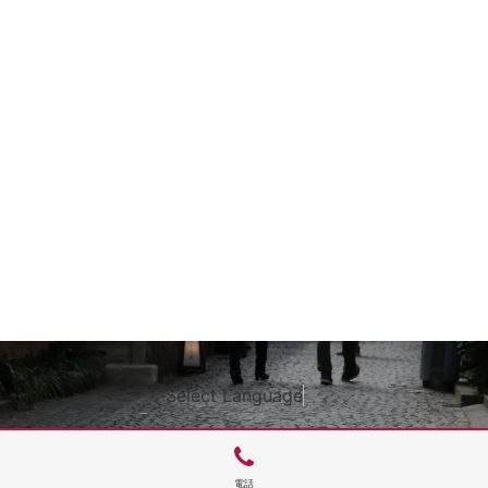
Select Language
▼
電話