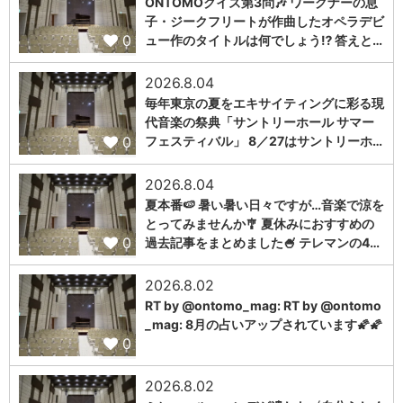
ONTOMOクイズ第3問🎶 ワーグナーの息
子・ジークフリートが作曲したオペラデビ
0
ュー作のタイトルは何でしょう⁉️ 答えと…
2026.8.04
毎年東京の夏をエキサイティングに彩る現
代音楽の祭典「サントリーホール サマー
0
フェスティバル」 8／27はサントリーホ…
2026.8.04
夏本番🍉 暑い暑い日々ですが…音楽で涼を
とってみませんか🎐 夏休みにおすすめの
0
過去記事をまとめました🍧 テレマンの4…
2026.8.02
RT by @ontomo_mag: RT by @ontomo
_mag: 8月の占いアップされています🌠🌠
0
2026.8.02