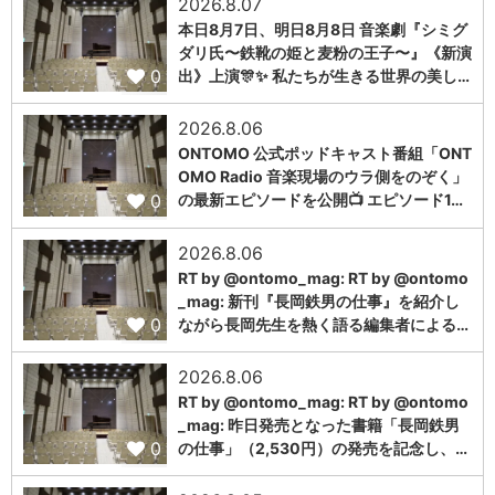
2026.8.07
本日8月7日、明日8月8日 音楽劇『シミグ
ダリ氏〜鉄靴の姫と麦粉の王子〜』《新演
0
出》上演🎊✨ 私たちが生きる世界の美し…
2026.8.06
ONTOMO 公式ポッドキャスト番組「ONT
OMO Radio 音楽現場のウラ側をのぞく」
0
の最新エピソードを公開📺 エピソード1…
2026.8.06
RT by @ontomo_mag: RT by @ontomo
_mag: 新刊『長岡鉄男の仕事』を紹介し
0
ながら長岡先生を熱く語る編集者による…
2026.8.06
RT by @ontomo_mag: RT by @ontomo
_mag: 昨日発売となった書籍「長岡鉄男
0
の仕事」（2,530円）の発売を記念し、…