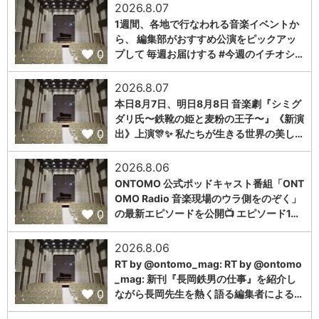
2026.8.07
1週間、各地で行なわれる音楽イベントか
ら、 編集部がおすすめ公演をピックアッ
0
プして 毎週お届けする #今週のイチオシ…
2026.8.07
本日8月7日、明日8月8日 音楽劇『シミグ
ダリ氏〜鉄靴の姫と麦粉の王子〜』《新演
0
出》上演🎊✨ 私たちが生きる世界の美し…
2026.8.06
ONTOMO 公式ポッドキャスト番組「ONT
OMO Radio 音楽現場のウラ側をのぞく」
0
の最新エピソードを公開📺 エピソード1…
2026.8.06
RT by @ontomo_mag: RT by @ontomo
_mag: 新刊『長岡鉄男の仕事』を紹介し
0
ながら長岡先生を熱く語る編集者による…