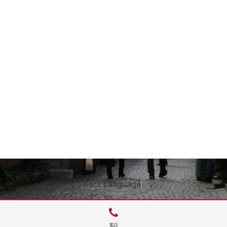
Select Language
▼
電話