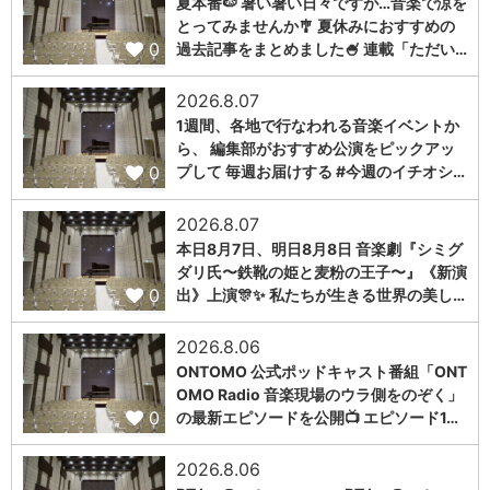
夏本番🍉 暑い暑い日々ですが…音楽で涼を
とってみませんか🎐 夏休みにおすすめの
0
過去記事をまとめました🍧 連載「ただい…
2026.8.07
1週間、各地で行なわれる音楽イベントか
ら、 編集部がおすすめ公演をピックアッ
0
プして 毎週お届けする #今週のイチオシ…
2026.8.07
本日8月7日、明日8月8日 音楽劇『シミグ
ダリ氏〜鉄靴の姫と麦粉の王子〜』《新演
0
出》上演🎊✨ 私たちが生きる世界の美し…
2026.8.06
ONTOMO 公式ポッドキャスト番組「ONT
OMO Radio 音楽現場のウラ側をのぞく」
0
の最新エピソードを公開📺 エピソード1…
2026.8.06