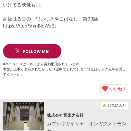
いけてる映像も👍🏻
高坂はる香の「思いつき☆こばなし」第99話
https://t.co/VxnBicWpEt
FOLLOW ME!
※本ニュースはRSSにより自動配信されています。
本文が上手く表示されなかったり途中で切れてしまう場合はリンク元を参照し
てください。
いいね！
お気に入り
株式会社音楽之友社
カブシキガイシャ オンガクノトモシ
ャ