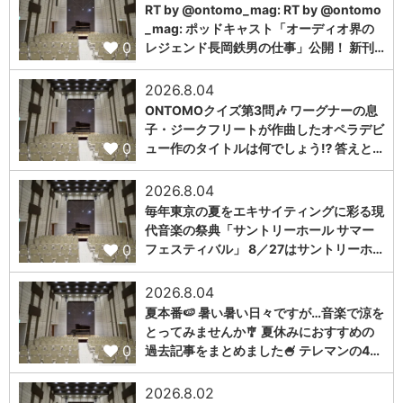
RT by @ontomo_mag: RT by @ontomo
_mag: ポッドキャスト「オーディオ界の
0
レジェンド長岡鉄男の仕事」公開！ 新刊…
2026.8.04
ONTOMOクイズ第3問🎶 ワーグナーの息
子・ジークフリートが作曲したオペラデビ
0
ュー作のタイトルは何でしょう⁉️ 答えと…
2026.8.04
毎年東京の夏をエキサイティングに彩る現
代音楽の祭典「サントリーホール サマー
0
フェスティバル」 8／27はサントリーホ…
2026.8.04
夏本番🍉 暑い暑い日々ですが…音楽で涼を
とってみませんか🎐 夏休みにおすすめの
0
過去記事をまとめました🍧 テレマンの4…
2026.8.02