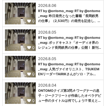
2026.8.06
RT by @ontomo_mag: RT by @ontomo
_mag: 昨日発売となった書籍「長岡鉄男
0
の仕事」（2,530円）の発売を記念し、…
2026.8.05
RT by @ontomo_mag: RT by @ontomo
_mag: ポッドキャスト「オーディオ界の
0
レジェンド長岡鉄男の仕事」公開！ 新刊…
2026.8.05
RT by @ontomo_mag: RT by @ontomo
_mag: 人気ヴァイオリニスト、TSUKEM
0
ENリーダーTAIRIKさんがソロ・アル...
2026.8.04
ONTOMOクイズ第3問🎶 ワーグナーの息
子・ジークフリートが作曲したオペラデビ
0
ュー作のタイトルは何でしょう⁉️ 答えと…