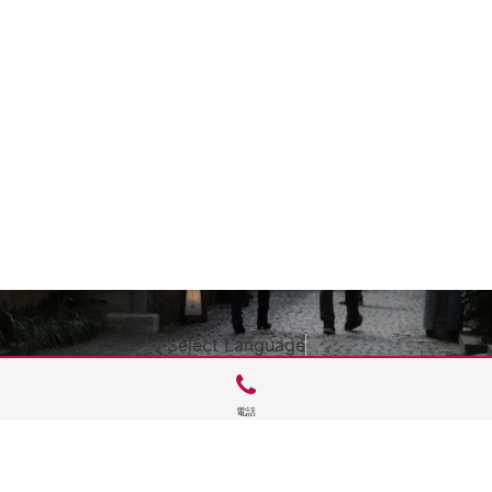
Select Language
▼
電話