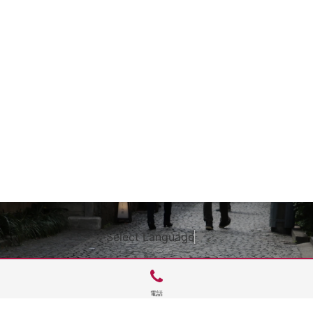
Select Language
▼
電話