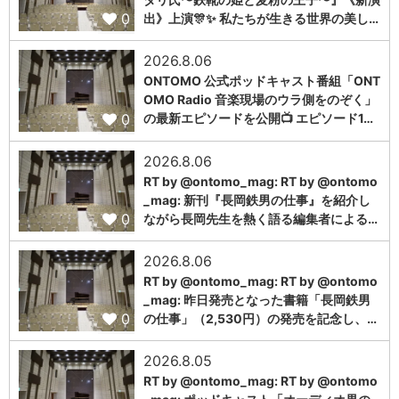
0
出》上演🎊✨ 私たちが生きる世界の美し…
2026.8.06
ONTOMO 公式ポッドキャスト番組「ONT
OMO Radio 音楽現場のウラ側をのぞく」
0
の最新エピソードを公開📺 エピソード1…
2026.8.06
RT by @ontomo_mag: RT by @ontomo
_mag: 新刊『長岡鉄男の仕事』を紹介し
0
ながら長岡先生を熱く語る編集者による…
2026.8.06
RT by @ontomo_mag: RT by @ontomo
_mag: 昨日発売となった書籍「長岡鉄男
0
の仕事」（2,530円）の発売を記念し、…
2026.8.05
RT by @ontomo_mag: RT by @ontomo