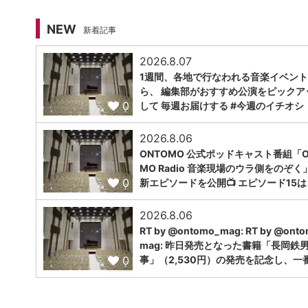
NEW
新着記事
2026.8.07
1週間、各地で行なわれる音楽イベン
ら、 編集部がおすすめ公演をピックア
0
して 毎週お届けする #今週のイチオシ！
2026.8.06
ONTOMO 公式ポッドキャスト番組「O
MO Radio 音楽現場のウラ側をのぞく
0
新エピソードを公開📺 エピソード15は
2026.8.06
RT by @ontomo_mag: RT by @ont
mag: 昨日発売となった書籍「長岡鉄
0
事」（2,530円）の発売を記念し、一番.