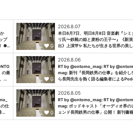
2026.8.07
トか
本日8月7日、明日8月8日 音楽劇『シミ
ップ
リ氏〜鉄靴の姫と麦粉の王子〜』《新演
0
 ●…
出》上演🎊✨ 私たちが生きる世界の美し
2026.8.06
NTO
RT by @ontomo_mag: RT by @onto
」の最
mag: 新刊『長岡鉄男の仕事』を紹介し
0
、…
ら長岡先生を熱く語る編集者によるPodc.
2026.8.05
omo_
RT by @ontomo_mag: RT by @onto
男の仕
mag: ポッドキャスト「オーディオ界の
0
..
ェンド長岡鉄男の仕事」公開！ 新刊書籍