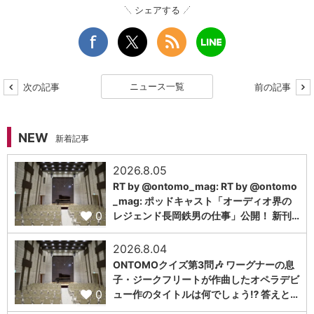
シェアする
ニュース一覧
次の記事
前の記事
NEW
新着記事
2026.8.05
RT by @ontomo_mag: RT by @ontomo
_mag: ポッドキャスト「オーディオ界の
0
レジェンド長岡鉄男の仕事」公開！ 新刊…
2026.8.04
ONTOMOクイズ第3問🎶 ワーグナーの息
子・ジークフリートが作曲したオペラデビ
0
ュー作のタイトルは何でしょう⁉️ 答えと…