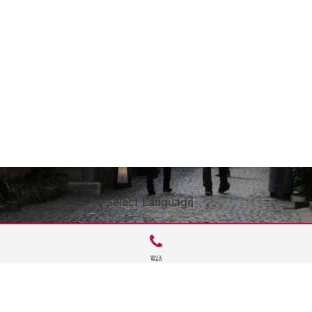
Select Language
▼
電話