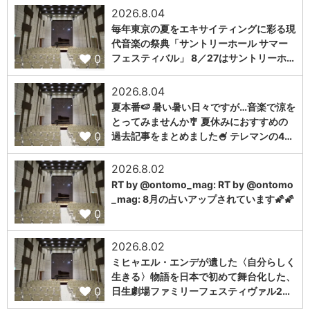
2026.8.04
毎年東京の夏をエキサイティングに彩る現
代音楽の祭典「サントリーホール サマー
0
フェスティバル」 8／27はサントリーホ…
2026.8.04
夏本番🍉 暑い暑い日々ですが…音楽で涼を
とってみませんか🎐 夏休みにおすすめの
0
過去記事をまとめました🍧 テレマンの4…
2026.8.02
RT by @ontomo_mag: RT by @ontomo
_mag: 8月の占いアップされています🌠🌠
0
2026.8.02
ミヒャエル・エンデが遺した〈自分らしく
生きる〉物語を日本で初めて舞台化した、
0
日生劇場ファミリーフェスティヴァル2…