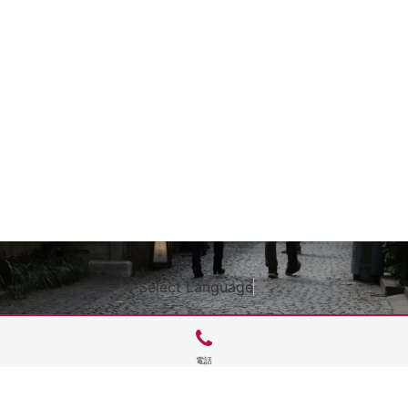
Select Language
▼
電話