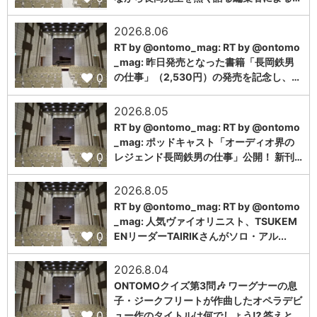
2026.8.06
RT by @ontomo_mag: RT by @ontomo
_mag: 昨日発売となった書籍「長岡鉄男
0
の仕事」（2,530円）の発売を記念し、…
2026.8.05
RT by @ontomo_mag: RT by @ontomo
_mag: ポッドキャスト「オーディオ界の
0
レジェンド長岡鉄男の仕事」公開！ 新刊…
2026.8.05
RT by @ontomo_mag: RT by @ontomo
_mag: 人気ヴァイオリニスト、TSUKEM
0
ENリーダーTAIRIKさんがソロ・アル...
2026.8.04
ONTOMOクイズ第3問🎶 ワーグナーの息
子・ジークフリートが作曲したオペラデビ
0
ュー作のタイトルは何でしょう⁉️ 答えと…