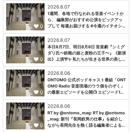
2026.8.07
1週間、各地で行なわれる音楽イベントか
ら、 編集部がおすすめ公演をピックアッ
0
プして 毎週お届けする #今週のイチオシ…
2026.8.07
本日8月7日、明日8月8日 音楽劇『シミグ
ダリ氏〜鉄靴の姫と麦粉の王子〜』《新演
0
出》上演🎊✨ 私たちが生きる世界の美し…
2026.8.06
ONTOMO 公式ポッドキャスト番組「ONT
OMO Radio 音楽現場のウラ側をのぞく」
0
の最新エピソードを公開📺 エピソード1…
2026.8.06
RT by @ontomo_mag: RT by @ontomo
_mag: 新刊『長岡鉄男の仕事』を紹介し
0
ながら長岡先生を熱く語る編集者による…