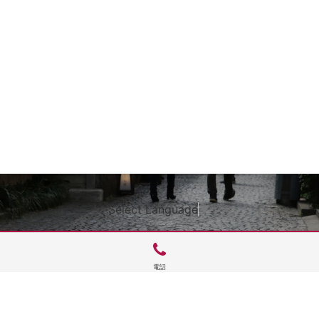
Select Language
▼
電話