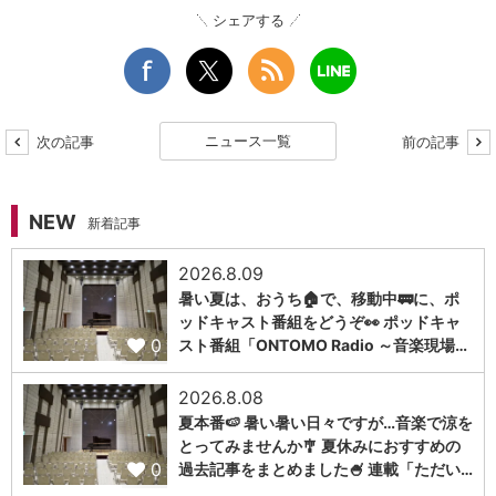
シェアする
ニュース一覧
次の記事
前の記事
NEW
新着記事
2026.8.09
暑い夏は、おうち🏠で、移動中🚃に、ポ
ッドキャスト番組をどうぞ👀 ポッドキャ
0
スト番組「ONTOMO Radio ～音楽現場…
2026.8.08
夏本番🍉 暑い暑い日々ですが…音楽で涼を
とってみませんか🎐 夏休みにおすすめの
0
過去記事をまとめました🍧 連載「ただい…