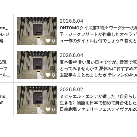
2026.8.04
omo_
ONTOMOクイズ第3問🎶 ワーグナーの
のレジ
子・ジークフリートが作曲したオペラデ
0
籍…
ュー作のタイトルは何でしょう⁉️ 答えと
2026.8.04
る現
夏本番🍉 暑い暑い日々ですが…音楽で
ーフ
とってみませんか🎐 夏休みにおすすめ
0
ール…
去記事をまとめました🍧 テレマンの4つ
2026.8.02
omo_
ミヒャエル・エンデが遺した〈自分らし

生きる〉物語を日本で初めて舞台化した
0
日生劇場ファミリーフェスティヴァル20