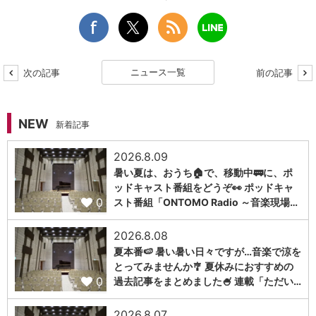
ニュース一覧
次の記事
前の記事
NEW
新着記事
2026.8.09
暑い夏は、おうち🏠で、移動中🚃に、ポ
ッドキャスト番組をどうぞ👀 ポッドキャ
0
スト番組「ONTOMO Radio ～音楽現場…
2026.8.08
夏本番🍉 暑い暑い日々ですが…音楽で涼を
とってみませんか🎐 夏休みにおすすめの
0
過去記事をまとめました🍧 連載「ただい…
2026.8.07