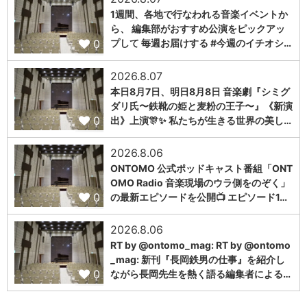
1週間、各地で行なわれる音楽イベントか
ら、 編集部がおすすめ公演をピックアッ
0
プして 毎週お届けする #今週のイチオシ…
2026.8.07
本日8月7日、明日8月8日 音楽劇『シミグ
ダリ氏〜鉄靴の姫と麦粉の王子〜』《新演
0
出》上演🎊✨ 私たちが生きる世界の美し…
2026.8.06
ONTOMO 公式ポッドキャスト番組「ONT
OMO Radio 音楽現場のウラ側をのぞく」
0
の最新エピソードを公開📺 エピソード1…
2026.8.06
RT by @ontomo_mag: RT by @ontomo
_mag: 新刊『長岡鉄男の仕事』を紹介し
0
ながら長岡先生を熱く語る編集者による…