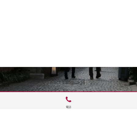
Select Language
▼
電話