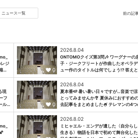
ニュース一覧
前の記
2026.8.04
omo_
ONTOMOクイズ第3問🎶 ワーグナーの
のレジ
子・ジークフリートが作曲したオペラデ
0
籍…
ュー作のタイトルは何でしょう⁉️ 答えと
2026.8.04
る現
夏本番🍉 暑い暑い日々ですが…音楽で
ーフ
とってみませんか🎐 夏休みにおすすめ
0
ール…
去記事をまとめました🍧 テレマンの4つ
2026.8.02
omo_
ミヒャエル・エンデが遺した〈自分らし

生きる〉物語を日本で初めて舞台化した