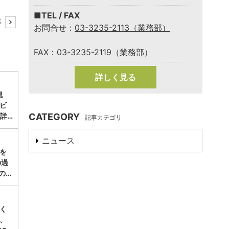
■TEL / FAX
事
お問合せ：
03-3235-2113（業務部）
FAX：03-3235-2119（業務部）
詳しく見る
息
ビ
詳…
CATEGORY
記事カテゴリ
ニュース
涼を
の過
の…
く
、