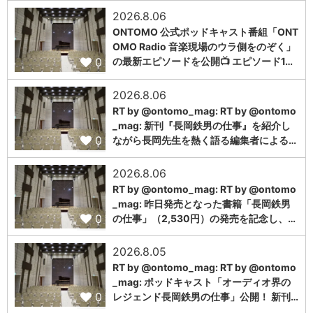
2026.8.06
ONTOMO 公式ポッドキャスト番組「ONT
OMO Radio 音楽現場のウラ側をのぞく」
0
の最新エピソードを公開📺 エピソード1…
2026.8.06
RT by @ontomo_mag: RT by @ontomo
_mag: 新刊『長岡鉄男の仕事』を紹介し
0
ながら長岡先生を熱く語る編集者による…
2026.8.06
RT by @ontomo_mag: RT by @ontomo
_mag: 昨日発売となった書籍「長岡鉄男
0
の仕事」（2,530円）の発売を記念し、…
2026.8.05
RT by @ontomo_mag: RT by @ontomo
_mag: ポッドキャスト「オーディオ界の
0
レジェンド長岡鉄男の仕事」公開！ 新刊…