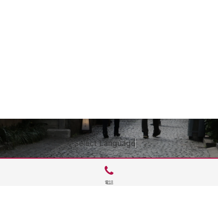
Select Language
▼
電話