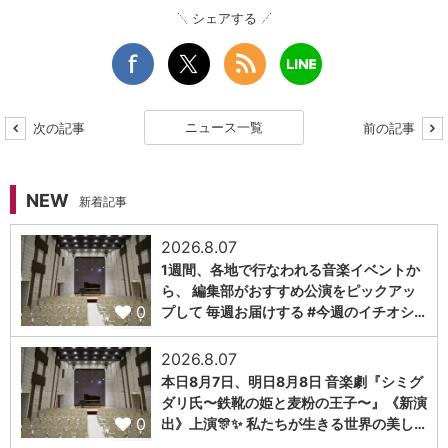
シェアする
ニュース一覧
次の記事
前の記事
NEW
新着記事
2026.8.07
1週間、各地で行なわれる音楽イベントか
ら、 編集部がおすすめ公演をピックアッ
0
プして 毎週お届けする #今週のイチオシ…
2026.8.07
本日8月7日、明日8月8日 音楽劇『シミグ
ダリ氏〜鉄靴の姫と麦粉の王子〜』《新演
0
出》上演🎊✨ 私たちが生きる世界の美し…