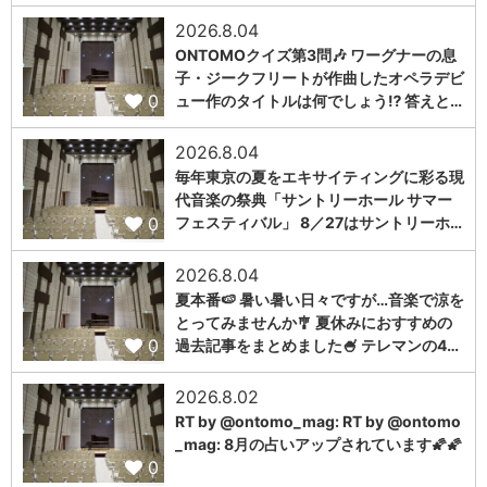
2026.8.04
ONTOMOクイズ第3問🎶 ワーグナーの息
子・ジークフリートが作曲したオペラデビ
0
ュー作のタイトルは何でしょう⁉️ 答えと…
2026.8.04
毎年東京の夏をエキサイティングに彩る現
代音楽の祭典「サントリーホール サマー
0
フェスティバル」 8／27はサントリーホ…
2026.8.04
夏本番🍉 暑い暑い日々ですが…音楽で涼を
とってみませんか🎐 夏休みにおすすめの
0
過去記事をまとめました🍧 テレマンの4…
2026.8.02
RT by @ontomo_mag: RT by @ontomo
_mag: 8月の占いアップされています🌠🌠
0