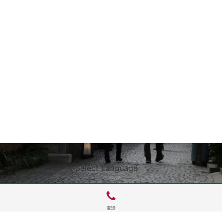
Select Language
▼
電話