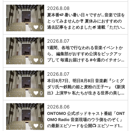
2026.8.08
夏本番🍉 暑い暑い日々ですが…音楽で涼を
とってみませんか🎐 夏休みにおすすめの
0
過去記事をまとめました🍧 連載「ただい…
2026.8.07
1週間、各地で行なわれる音楽イベントか
ら、 編集部がおすすめ公演をピックアッ
0
プして 毎週お届けする #今週のイチオシ…
2026.8.07
本日8月7日、明日8月8日 音楽劇『シミグ
ダリ氏〜鉄靴の姫と麦粉の王子〜』《新演
0
出》上演🎊✨ 私たちが生きる世界の美し…
2026.8.06
ONTOMO 公式ポッドキャスト番組「ONT
OMO Radio 音楽現場のウラ側をのぞく」
0
の最新エピソードを公開📺 エピソード1…