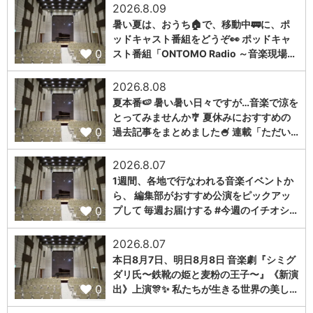
2026.8.09
暑い夏は、おうち🏠で、移動中🚃に、ポ
ッドキャスト番組をどうぞ👀 ポッドキャ
0
スト番組「ONTOMO Radio ～音楽現場…
2026.8.08
夏本番🍉 暑い暑い日々ですが…音楽で涼を
とってみませんか🎐 夏休みにおすすめの
0
過去記事をまとめました🍧 連載「ただい…
2026.8.07
1週間、各地で行なわれる音楽イベントか
ら、 編集部がおすすめ公演をピックアッ
0
プして 毎週お届けする #今週のイチオシ…
2026.8.07
本日8月7日、明日8月8日 音楽劇『シミグ
ダリ氏〜鉄靴の姫と麦粉の王子〜』《新演
0
出》上演🎊✨ 私たちが生きる世界の美し…