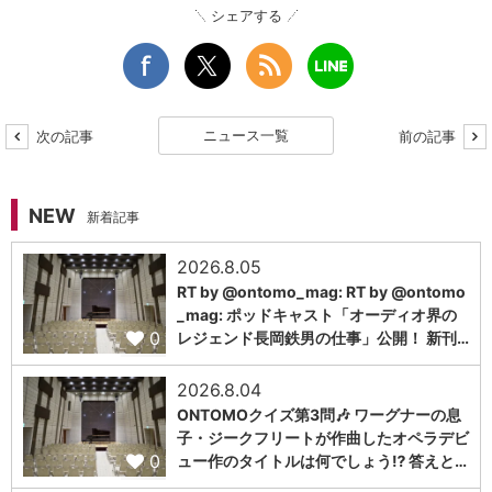
シェアする
ニュース一覧
次の記事
前の記事
NEW
新着記事
2026.8.05
RT by @ontomo_mag: RT by @ontomo
_mag: ポッドキャスト「オーディオ界の
0
レジェンド長岡鉄男の仕事」公開！ 新刊…
2026.8.04
ONTOMOクイズ第3問🎶 ワーグナーの息
子・ジークフリートが作曲したオペラデビ
0
ュー作のタイトルは何でしょう⁉️ 答えと…