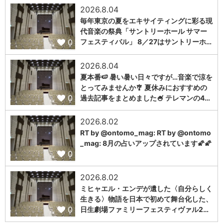
2026.8.04
毎年東京の夏をエキサイティングに彩る現
代音楽の祭典「サントリーホール サマー
0
フェスティバル」 8／27はサントリーホ…
2026.8.04
夏本番🍉 暑い暑い日々ですが…音楽で涼を
とってみませんか🎐 夏休みにおすすめの
0
過去記事をまとめました🍧 テレマンの4…
2026.8.02
RT by @ontomo_mag: RT by @ontomo
_mag: 8月の占いアップされています🌠🌠
0
2026.8.02
ミヒャエル・エンデが遺した〈自分らしく
生きる〉物語を日本で初めて舞台化した、
0
日生劇場ファミリーフェスティヴァル2…