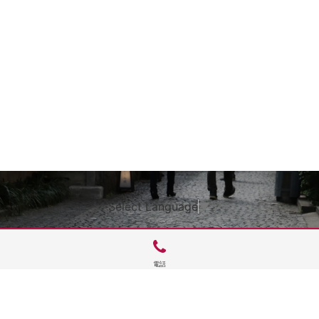
Select Language
▼
電話